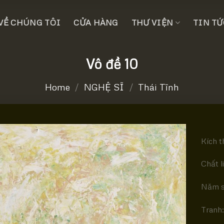
VỀ CHÚNG TÔI
CỬA HÀNG
THƯ VIỆN
TIN TỨ
Vô đề 10
Home
/
NGHỆ SĨ
/
Thái Tĩnh
Kích t
Chất l
Năm s
Tranh: