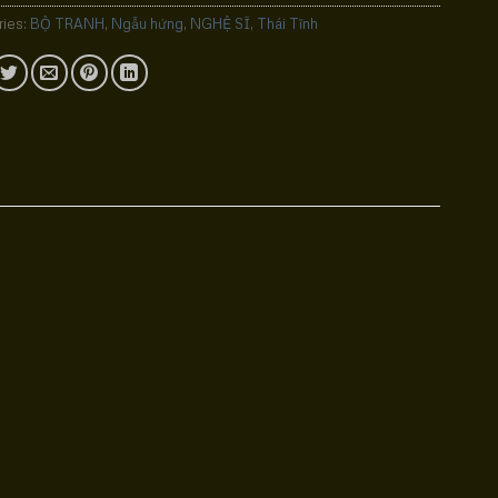
ries:
BỘ TRANH
,
Ngẫu hứng
,
NGHỆ SĨ
,
Thái Tĩnh