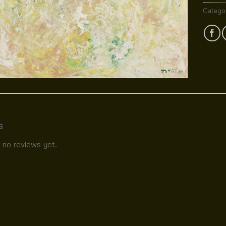
Catego
s
 no reviews yet.