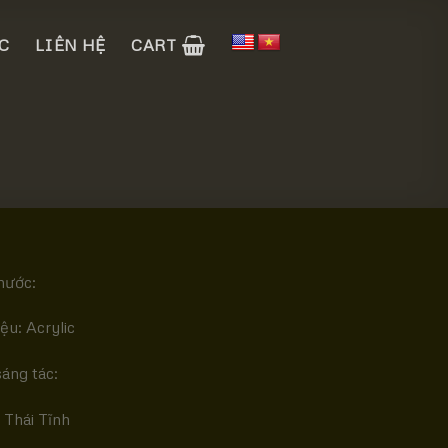
C
LIÊN HỆ
CART
hước:
iệu: Acrylic
áng tác:
 Thái Tĩnh