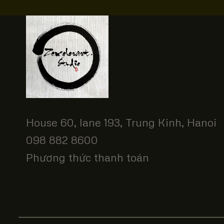
House 60, lane 193, Trung Kinh, Hanoi
098 882 8600
Phương thức thanh toán