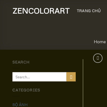
Skip
ZENCOLORART
to
TRANG CHỦ
content
Home
SEARCH
Search
for:
СATEGORIES
BỘ ẢNH