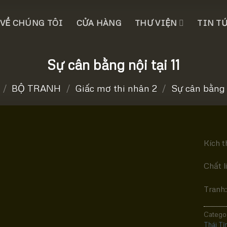
VỀ CHÚNG TÔI
CỬA HÀNG
THƯ VIỆN
TIN T
Sự cân bằng nội tại 11
/
BỘ TRANH
/
Giấc mơ thi nhân 2
/
Sự cân bằng 
Kích t
Chất l
Tranh:
Catego
Thái Tĩ