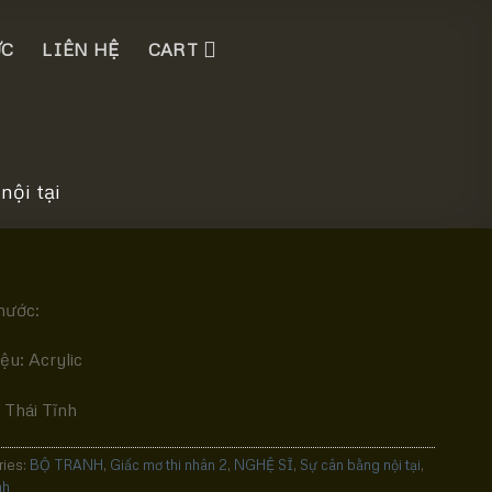
ỨC
LIÊN HỆ
CART
nội tại
hước:
iệu: Acrylic
 Thái Tĩnh
ries:
BỘ TRANH
,
Giấc mơ thi nhân 2
,
NGHỆ SĨ
,
Sự cân bằng nội tại
,
nh