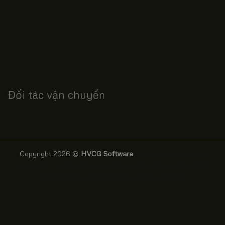
Đối tác vận chuyển
Copyright 2026 ©
HVCG Software
pusakabet
alibabaslot
pusakabet
pusakabet
pusakabet
pusakabet
pusakabet
slot
gacor hari ini
scatter hitam
lagunarestoran.id