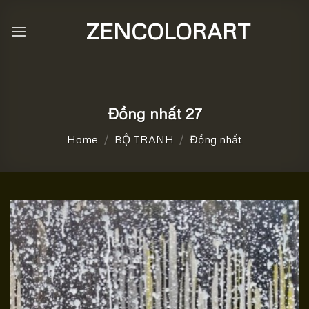
Skip
ZENCOLORART
to
content
Đồng nhất 27
Home
/
BỘ TRANH
/
Đồng nhất