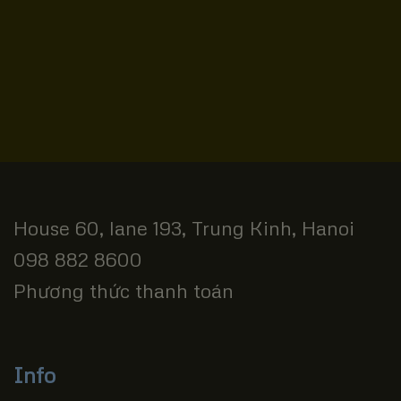
House 60, lane 193, Trung Kinh, Hanoi
098 882 8600
Phương thức thanh toán
Info